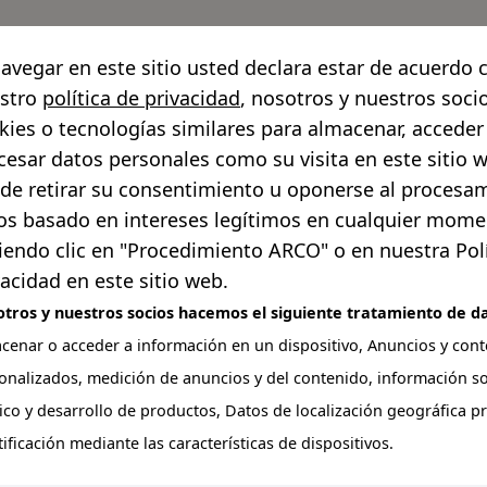
navegar en este sitio usted declara estar de acuerdo 
stro
política de privacidad
, nosotros y nuestros soc
kies o tecnologías similares para almacenar, acceder
cesar datos personales como su visita en este sitio 
de retirar su consentimiento u oponerse al procesa
os basado en intereses legítimos en cualquier mom
iendo clic en "Procedimiento ARCO" o en nuestra Polí
vacidad en este sitio web.
tros y nuestros socios hacemos el siguiente tratamiento de da
Transparencia
Noticias
Galerías
Quejas 
cenar o acceder a información en un dispositivo, Anuncios y con
icipal >
Entrega de Paquetes Escolares a alumnos
onalizados, medición de anuncios y del contenido, información so
Paquetes Escolares a alu
ico y desarrollo de productos, Datos de localización geográfica pr
tificación mediante las características de dispositivos.
nicipal