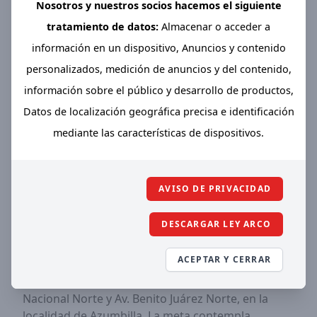
Nosotros y nuestros socios hacemos el siguiente
Azumbilla
tratamiento de datos:
Almacenar o acceder a
hace 11 meses | Presidencia Municipal
Sistemas
información en un dispositivo, Anuncios y contenido
personalizados, medición de anuncios y del contenido,
información sobre el público y desarrollo de productos,
Datos de localización geográfica precisa e identificación
mediante las características de dispositivos.
AVISO DE PRIVACIDAD
DESCARGAR LEY ARCO
El Presidente Municipal Rubén Tepole Huerta,
reafirma su compromiso con el desarrollo urbano
ACEPTAR Y CERRAR
de Nicolás Bravo con el termino de la obra de
adoquinamiento de la Calle 5 de Mayo, entre Calle
Nacional Norte y Av. Benito Juárez Norte, en la
localidad de Azumbilla. La meta contempla