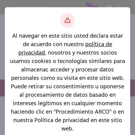
iniciar sesión
Al navegar en este sitio usted declara estar
de acuerdo con nuestro
política de
privacidad
, nosotros y nuestros socios
usamos cookies o tecnologías similares para
almacenar, acceder y procesar datos
personales como su visita en este sitio web.
Puede retirar su consentimiento u oponerse
Menú
al procesamiento de datos basado en
Inicio >
Noticias >
Presidencia Municipal >
Inauguracion
intereses legítimos en cualquier momento
de Calle 5 de Mayo en Azumbilla
haciendo clic en "Procedimiento ARCO" o en
Inauguracion de
nuestra Política de privacidad en este sitio
web.
Calle 5 de Mayo en