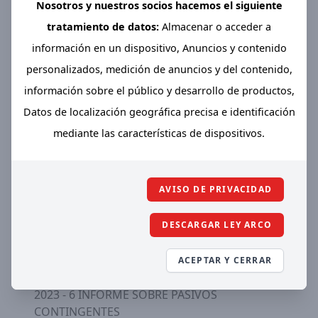
Nosotros y nuestros socios hacemos el siguiente
2023 | trimestre - cuarto
tratamiento de datos:
Almacenar o acceder a
información en un dispositivo, Anuncios y contenido
personalizados, medición de anuncios y del contenido,
información sobre el público y desarrollo de productos,
Datos de localización geográfica precisa e identificación
2023 - 1 ESTADO DE ACTIVIDADES
mediante las características de dispositivos.
2023 - 2 ESTADO DE SITUACION FINANCIERA
2023 - 3 ESTADO DE VARIACION EN LA
HACIENDA PUBLICA
AVISO DE PRIVACIDAD
2023 - 4 ESTADO DE CAMBIOS EN LA
DESCARGAR LEY ARCO
SITUACION FINANCIERA
ACEPTAR Y CERRAR
2023 - 5 ESTADO DE FLUJOS DE EFECTIVO
2023 - 6 INFORME SOBRE PASIVOS
CONTINGENTES