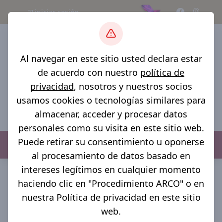
iniciar sesión
Al navegar en este sitio usted declara estar
de acuerdo con nuestro
política de
privacidad
, nosotros y nuestros socios
usamos cookies o tecnologías similares para
almacenar, acceder y procesar datos
personales como su visita en este sitio web.
Puede retirar su consentimiento u oponerse
Menú
al procesamiento de datos basado en
inicio >
transparencia >
transparencia de Nicolas Bravo
intereses legítimos en cualquier momento
Puebla >
Estados Financieros >
2023 - trimestre - cuarto
haciendo clic en "Procedimiento ARCO" o en
Estados
nuestra Política de privacidad en este sitio
web.
financieros