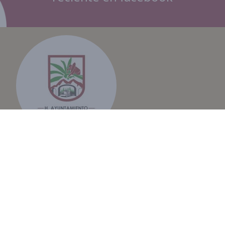
Domicilio
Palacio Municipal S/N, col. Centro.
Contacto:
Email: nicolasbravopuebla2427@gmail.com