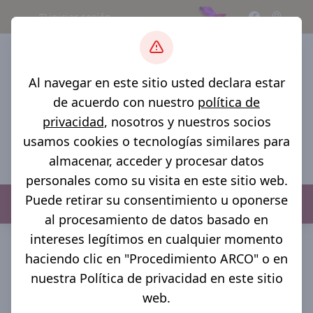
iniciar sesión
Al navegar en este sitio usted declara estar
de acuerdo con nuestro
política de
privacidad
, nosotros y nuestros socios
usamos cookies o tecnologías similares para
almacenar, acceder y procesar datos
personales como su visita en este sitio web.
Puede retirar su consentimiento u oponerse
Menú
al procesamiento de datos basado en
inicio >
transparencia >
transparencia de Nicolas Bravo
intereses legítimos en cualquier momento
Puebla >
conac >
2021 - trimestre - primero
haciendo clic en "Procedimiento ARCO" o en
CONAC
nuestra Política de privacidad en este sitio
web.
2021 | trimestre - primero